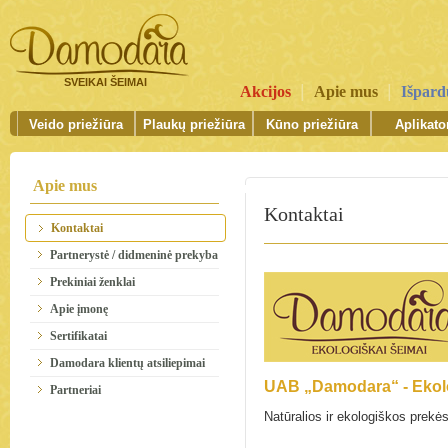
SVEIKAI ŠEIMAI
|
|
Akcijos
Apie mus
Išpar
Veido priežiūra
Plaukų priežiūra
Kūno priežiūra
Aplikator
Apie mus
Kontaktai
Kontaktai
Partnerystė / didmeninė prekyba
Prekiniai ženklai
Apie įmonę
Sertifikatai
Damodara klientų atsiliepimai
UAB „Damodara“ - Ekolo
Partneriai
Natūralios ir ekologiškos prek