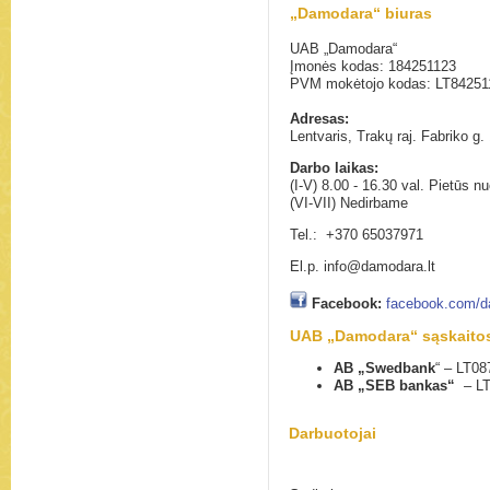
„Damodara“ biuras
UAB „Damodara“
Įmonės kodas:
184251123
PVM mokėtojo kodas:
LT84251
Adresas:
Lentvaris, Trakų raj. Fabriko g
Darbo laikas:
(I-V)
8.00 - 16.30 val. P
ietūs nu
(VI-VII) Nedirbame
Tel.: +370 65037971
El.p. info@damodara.lt
Facebook:
facebook.com/
d
UAB „Damodara“ sąskaito
AB „Swedbank
“ – LT0
AB „SEB bankas“
– L
Darbuotojai