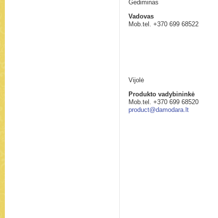
Gediminas
Vadovas
Mob.tel. +370 699 68522
gediminas@damodara.lt
Vijolė
Produkto vadybininkė
Mob.tel. +370
699 6852
product@damodara.lt