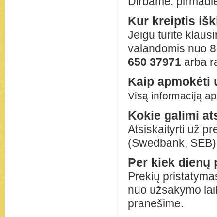
Dirbame: pirmadie
Kur kreiptis iš
Jeigu turite klaus
valandomis nuo 8.
650 37971
arba ra
Kaip apmokėti 
Visą informaciją ap
Kokie galimi a
Atsiskaityrti už p
(Swedbank, SEB),
Per kiek dienų 
Prekių pristatyma
nuo užsakymo laiko
pranešime.