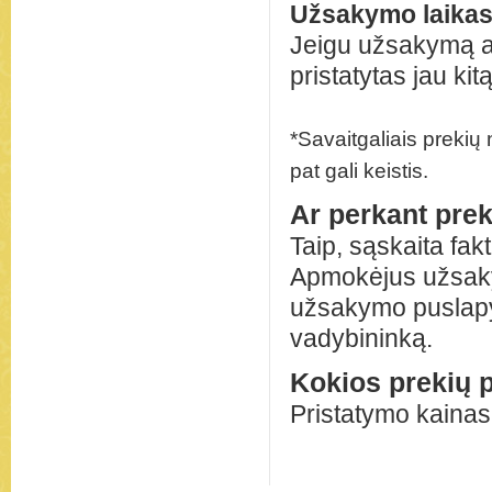
Užsakymo laikas
Jeigu užsakymą a
pristatytas jau kit
*Savaitgaliais prekių
pat gali keistis.
Ar perkant prek
Taip, sąskaita fa
Apmokėjus užsaky
užsakymo puslapyj
vadybininką.
Kokios prekių 
Pristatymo kainas 